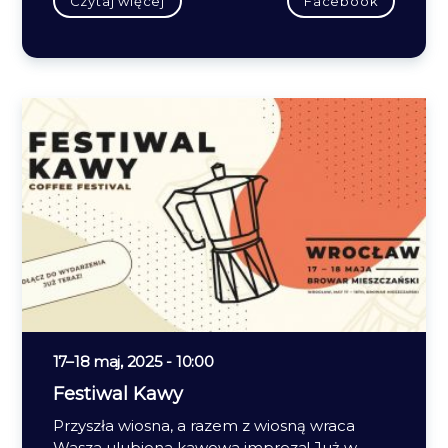
Czytaj więcej
Facebook
17
–
18 maj, 2025 - 10:00
Festiwal Kawy
Przyszła wiosna, a razem z wiosną wraca
Wasza ulubiona kawowa impreza! Już w