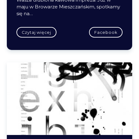
maju w Browarze Mieszczańskim, spotkamy
się na…
Czytaj więcej
Facebook