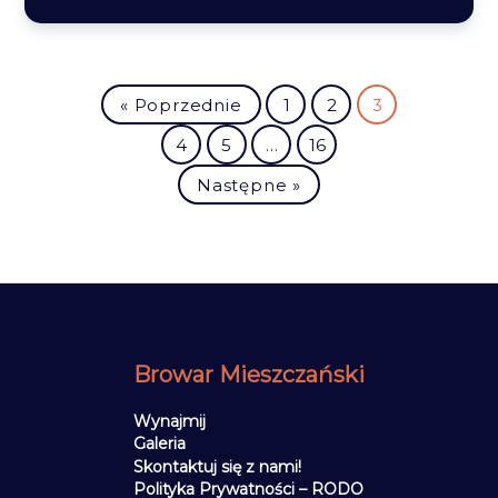
« Poprzednie
1
2
3
4
5
…
16
Następne »
Browar Mieszczański
Wynajmij
Galeria
Skontaktuj się z nami!
Polityka Prywatności – RODO