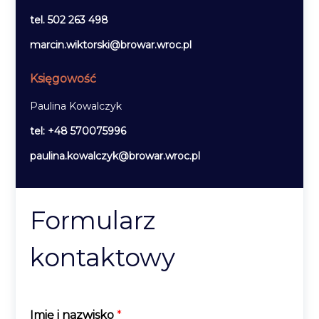
tel. 502 263 498
marcin.wiktorski@browar.wroc.pl
Księgowość
Paulina Kowalczyk
tel: +48 570075996
paulina.kowalczyk@browar.wroc.pl
Formularz
kontaktowy
Imię i nazwisko
*