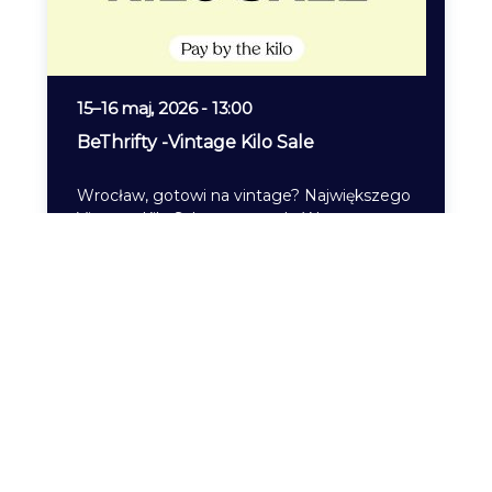
15
–
16 maj, 2026 - 13:00
BeThrifty -Vintage Kilo Sale
Wrocław, gotowi na vintage? Największego
Vintage Kilo Sale powraca do Waszego
miasta!Kupuj prawdziwe vintage
przedmioty, luźna streetwear, popularne
marki, specjalne…
Czytaj więcej
Facebook