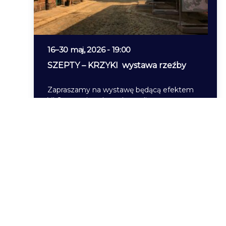
16
–
30 maj, 2026 - 19:00
SZEPTY – KRZYKI wystawa rzeźby
Zapraszamy na wystawę będącą efektem
VI Sympozjum Interdyscyplinarnego
PIERWOSZÓW 2025, którego mam
zaszczyt być kuratorką. W tym roku
spotkanie odbyło…
Czytaj więcej