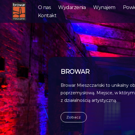
O nas
Wydarzenia
Wynajem
Powi
Kontakt
Browar
Mieszczański
EVENTY
Sale browaru idealnie nadają się na
a dziedzińce zapraszają do działań
towarzystwie starych murów.
Zobacz