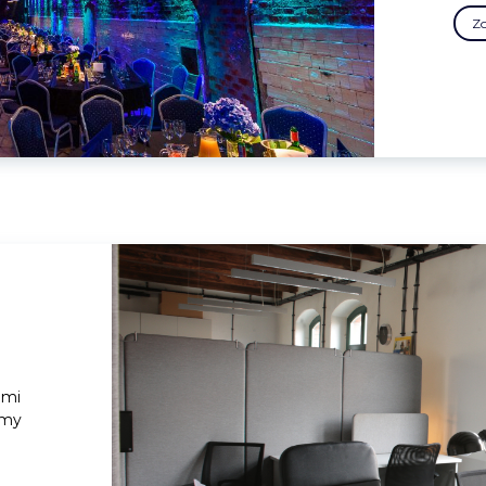
Z
ami
amy