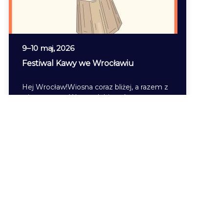
9
–
10 maj, 2026
Festiwal Kawy we Wrocławiu
Hej Wrocław!Wiosna coraz bliżej, a razem z
wiosną wraca Wasza ulubiona kawowa
impreza! Już w maju w Browarze
Mieszczańskim, spotkamy…
Czytaj więcej
Facebook