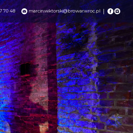
7 70 48
marcin.wiktorski@browar.wroc.pl
|