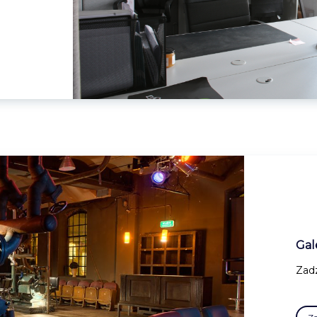
Gal
Zadz