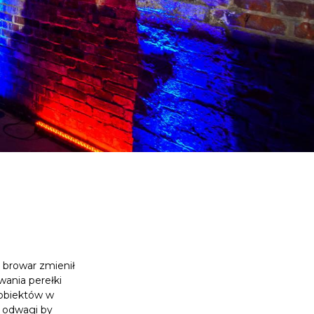
 browar zmienił
owania perełki
 obiektów w
j odwagi by