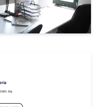
eria
iało się