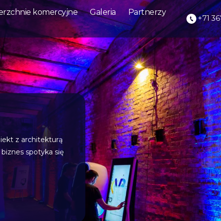
erzchnie komercyjne
Galeria
Partnerzy
+71 36
 różnorodne eventy,
 plenerowych w