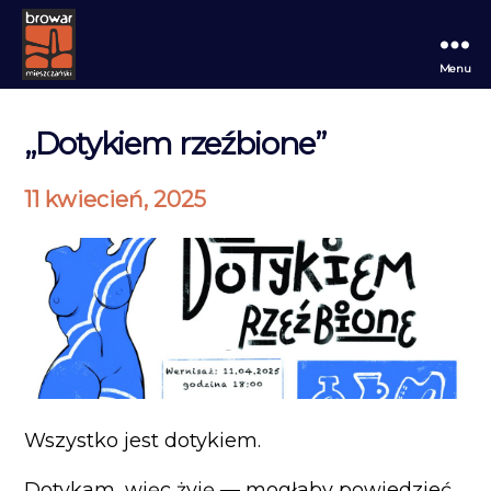
Menu
Browar
Mieszczański
„Dotykiem rzeźbione”
11 kwiecień, 2025
Wszystko jest dotykiem.
Dotykam, więc żyję — mogłaby powiedzieć