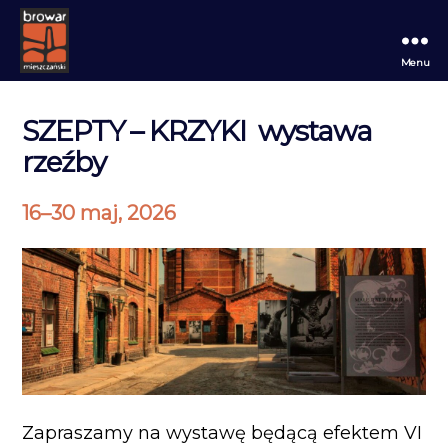
Menu
Browar
Mieszczański
SZEPTY – KRZYKI wystawa
rzeźby
16
–
30 maj, 2026
Zapraszamy na wystawę będącą efektem VI