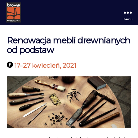
Menu
Browar
Mieszczański
Renowacja mebli drewnianych
od podstaw
17
–
27 kwiecień, 2021