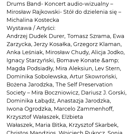
Drums Band- Koncert audio-wizualny –
Mirosław Rajkowski- Stół do dzielenia się –
Michalina Kostecka
Wystawa / Artyści:
Andrzej Dudek Durer, Tomasz Szrama, Ewa
Zarzycka, Jerzy Kosałka, Grzegorz Klaman,
Anka Leśniak, Mirosław Chudy, Alicja Jodko,
Ignacy Starzyński, Bomave Konate &amp;
Magda Podsiadły, Mira Aleksiun, Lev Stern,
Dominika Sobolewska, Artur Skowroński,
Bożena Jarodzka, The Self Preservation
Society – Mira Boczniowicz, Dariusz J. Gorski,
Dominika Łabądź, Anastazja Jarodzka,
Iwona Ogrodzka, Marcelo Zammenhoff,
Krzysztof Wałaszek, Elżbieta
Wałaszek, Maria Bitka, Krzysztof Skarbek,
Christos Mandzios, Wojciech Pukocz, Sonia