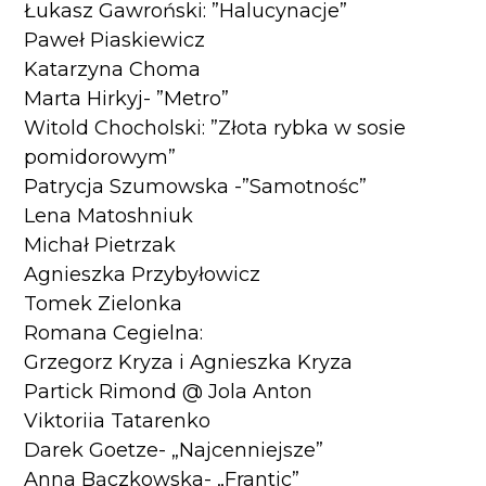
Łukasz Gawroński: ”Halucynacje”
Paweł Piaskiewicz
Katarzyna Choma
Marta Hirkyj- ”Metro”
Witold Chocholski: ”Złota rybka w sosie
pomidorowym”
Patrycja Szumowska -”Samotnośc”
Lena Matoshniuk
Michał Pietrzak
Agnieszka Przybyłowicz
Tomek Zielonka
Romana Cegielna:
Grzegorz Kryza i Agnieszka Kryza
Partick Rimond @ Jola Anton
Viktoriia Tatarenko
Darek Goetze- „Najcenniejsze”
Anna Bączkowska- „Frantic”