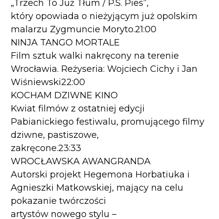
„Trzech To Już Tłum / P.S. Pies”,
który opowiada o nieżyjącym już opolskim
malarzu Zygmuncie Moryto.21:00
NINJA TANGO MORTALE
Film sztuk walki nakręcony na terenie
Wrocławia. Reżyseria: Wojciech Cichy i Jan
Wiśniewski22:00
KOCHAM DZIWNE KINO
Kwiat filmów z ostatniej edycji
Pabianickiego festiwalu, promującego filmy
dziwne, pastiszowe,
zakręcone.23:33
WROCŁAWSKA AWANGRANDA
Autorski projekt Hegemona Horbatiuka i
Agnieszki Matkowskiej, mający na celu
pokazanie twórczości
artystów nowego stylu –